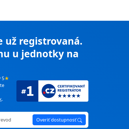
e už registrovaná.
nu u jednotky na
 5
★
te
k
.
Overiť dostupnosť