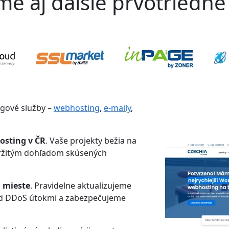
 aj ďalšie prvotriedne 
ngové služby –
webhosting
,
e-maily
,
osting v ČR
. Vaše projekty bežia na
tržitým dohľadom skúsených
 mieste
. Pravidelne aktualizujeme
ed DDoS útokmi a zabezpečujeme