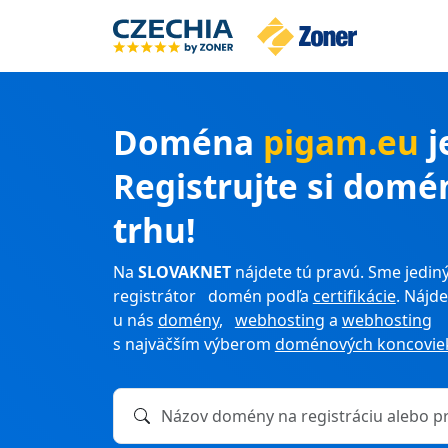
Doména
pigam.eu
j
Registrujte si domé
trhu!
Na
SLOVAKNET
nájdete tú pravú. Sme jediný
registrátor domén podľa
certifikácie
. Nájde
u nás
domény
,
webhosting
a
webhosting
s najväčším výberom
doménových koncovie
Názov domény na registráciu alebo prevod