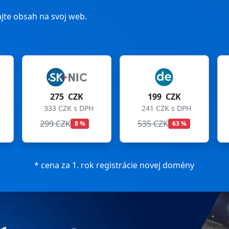
jte obsah na svoj web.
ZK
199 CZK
199 CZK
s DPH
241 CZK s DPH
241 CZK s DPH
535 CZK
699 CZK
8 %
63 %
72 %
* cena za 1. rok registrácie novej domény