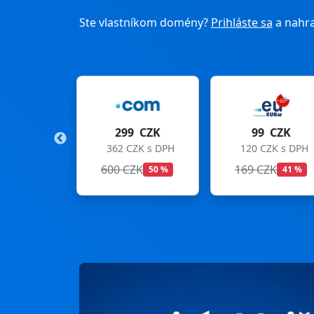
Ste vlastníkom domény?
Prihláste sa
a nahra
299 CZK
99 CZK
275 C
362 CZK s DPH
120 CZK s DPH
333 CZK 
600 CZK
169 CZK
299 CZK
50 %
41 %